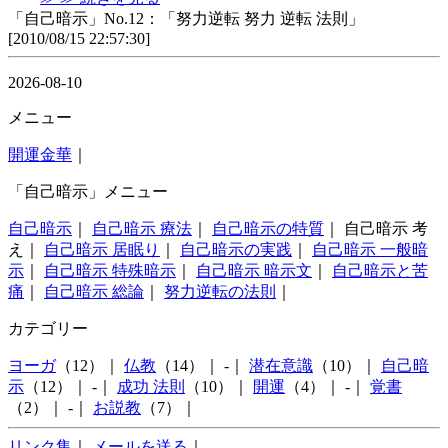
「自己暗示」No.12：「努力逆転 努力 逆転 法則」
[2010/08/15 22:57:30]
2026-08-10
メニュー
開運金華
｜
「自己暗示」メニュー
自己暗示
｜
自己暗示 療法
｜
自己暗示の特質
｜ 自己暗示 考
え｜
自己暗示 居眠り
｜
自己暗示の実践
｜
自己暗示 一般暗
示
｜
自己暗示 特殊暗示
｜
自己暗示 暗示文
｜
自己暗示と苦
痛
｜
自己暗示 総論
｜
努力逆転の法則
｜
カテゴリー
ヨーガ
（12）｜
仏教
（14）｜ -｜
潜在意識
（10）｜
自己暗
示
（12）｜ -｜
成功 法則
（10）｜
開運
（4）｜ -｜
覚書
（2）｜ -｜
お説教
（7）｜
リンク集
｜
メールを送る
｜