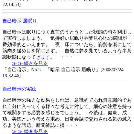
22:14:53]
自己暗示 居眠り
自己暗示は眠りにつく直前のうとうとした状態の時を利用し
て実行しましょう。 気持好い居眠りや夢見心地の瞬間が一
番効果的といえます。 夜、床についたら、姿勢を楽にして
筋肉を緩め目を閉じます。 自然に夢を見ているような半意
識状態になってきます。 ・・・
≫ ≫ 続きを見る
「自己暗示」No.5：「暗示 自己暗示 居眠り」[2008/07/24
19:32:46]
自己暗示の実践
自己暗示の強力な効果をしれば、意識的であれ無意識的であ
れ自分に入ってくる様々な考えに対して、細心の注意を持っ
て検閲をする必要を感じるでしょう。 今後は、健康、成
功、美徳という考えを求め、日常会話で交わされる気の滅入
るような話題、新聞雑誌に掲・・・
≫ ≫ 続きを見る