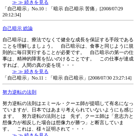
≫ ≫ 続きを見る
「自己暗示」No.10：「暗示 自己暗示 苦痛」[2008/07/29
20:12:34]
自己暗示 総論
自己暗示は、療法でなくて健全な成長を保証する手段である
ことを理解しましょう。 自己暗示は、食事と同じように規
則的に毎日実行することが必要です。 自己暗示の第一の仕
事は、精神的障害を払いのけることです。 この仕事が達成
すれば、人間の真の姿を現・・・
≫ ≫ 続きを見る
「自己暗示」No.11：「暗示 自己暗示」[2008/07/30 23:27:14]
努力逆転の法則
努力逆転の法則はエミール・クーエ師が提唱して有名になっ
ていますが、日本ではあまり考えられていないようにも感じ
ます。 努力逆転の法則とは 先ず、クーエ師は「意志力と
想像力が相反した場合は想像力が勝つ」と断言していま
す。 これは、様々証明されて・・・
≫ ≫ 続きを見る