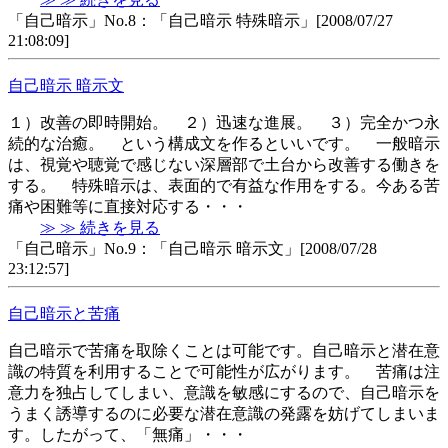
「自己暗示」No.8：「自己暗示 特殊暗示」[2008/07/27
21:08:09]
自己暗示 暗示文
１）改善の即時開始。 ２）迅速な進展。 ３）完全かつ永
続的な治癒。 という構成文を作るといいです。 一般暗示
は、視覚や聴覚で感じない深層部で土台から改善する働きを
する。 特殊暗示は、表面的で有益な作用をする。今ある苦
痛や困難等に直接対応する・・・
≫ ≫ 続きを見る
「自己暗示」No.9：「自己暗示 暗示文」[2008/07/28
23:12:57]
自己暗示と苦痛
自己暗示で苦痛を取除くことは可能です。自己暗示と潜在意
識の特質を利用することで可能性が広がります。 苦痛は注
意力を独占してしまい、意識を敏感にするので、自己暗示を
うまく誘導するのに必要な潜在意識の発露を妨げてしまいま
す。したがって、「無痛」・・・