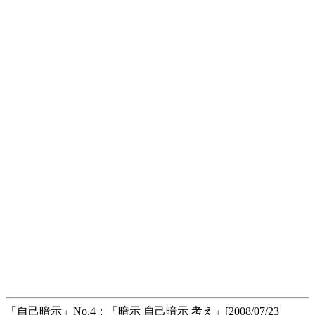
「自己暗示」No.4：「暗示 自己暗示 考え」[2008/07/23