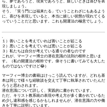
ら、夢であろうと、現実であろうと、嬉しいときは喜びを表
現しましょう。
そう、「笑う門には福来たる」ていうことわざにもあるよう
に、喜びを表現していると、本当に嬉しい状態が現れてくる
っていうことだと思います。これも開運法の極意でしょう。
.
１）善いことを考えていれば善いことが起こる
２）悪いことを考えていれば悪いことが起こる
３）私たちは自分が考えている通りの者なのです
これが、マーフィー博士の潜在意識の法則の根幹と思いま
す。（私の開運法の根幹です。偉そうに書いてみても大した
ものではないですけど😂）
マーフィー博士の書籍はけっこう読んでいますが、どれも基
本は同じで様々な経験談を交えて丁寧に執筆されていたんだ
ろうと思わされます。
潜在意識について詳しく、実践的に書かれています。
ただ、キリスト教系統の表現や考え方が多く書かれているた
め少し違和感を感じるかもしれませんが、潜在意識の力や働
きを丁寧に説明しています。