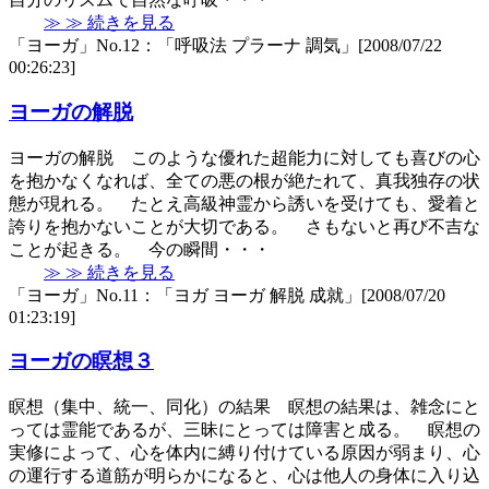
≫ ≫ 続きを見る
「ヨーガ」No.12：「呼吸法 プラーナ 調気」[2008/07/22
00:26:23]
ヨーガの解脱
ヨーガの解脱 このような優れた超能力に対しても喜びの心
を抱かなくなれば、全ての悪の根が絶たれて、真我独存の状
態が現れる。 たとえ高級神霊から誘いを受けても、愛着と
誇りを抱かないことが大切である。 さもないと再び不吉な
ことが起きる。 今の瞬間・・・
≫ ≫ 続きを見る
「ヨーガ」No.11：「ヨガ ヨーガ 解脱 成就」[2008/07/20
01:23:19]
ヨーガの瞑想３
瞑想（集中、統一、同化）の結果 瞑想の結果は、雑念にと
っては霊能であるが、三昧にとっては障害と成る。 瞑想の
実修によって、心を体内に縛り付けている原因が弱まり、心
の運行する道筋が明らかになると、心は他人の身体に入り込