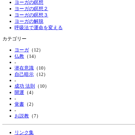
ヨーガの瞑想
ヨーガの瞑想２
ヨーガの瞑想３
ヨーガの解脱
呼吸法で運命を変える
カテゴリー
ヨーガ
（12）
仏教
（14）
-
潜在意識
（10）
自己暗示
（12）
-
成功 法則
（10）
開運
（4）
-
覚書
（2）
-
お説教
（7）
リンク集