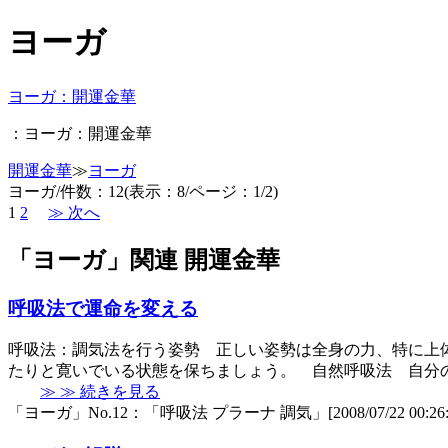
ヨーガ
ヨーガ：開運金華
：ヨーガ：開運金華
開運金華
≫
ヨーガ
ヨーガ/件数：12(表示：8/ページ：1/2)
1
2
≫ 次へ
「ヨーガ」関連 開運金華
呼吸法で運命を変える
呼吸法：調気法を行う姿勢 正しい姿勢は全身の力、特に上
たりと寛いでいる状態を保ちましょう。 自然呼吸法 自分
≫ ≫ 続きを見る
「ヨーガ」No.12：「呼吸法 プラーナ 調気」[2008/07/22 00:26: