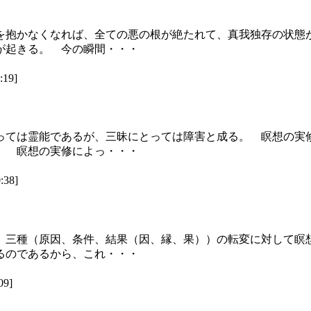
を抱かなくなれば、全ての悪の根が絶たれて、真我独存の状態
が起きる。 今の瞬間・・・
19]
っては霊能であるが、三昧にとっては障害と成る。 瞑想の実
。 瞑想の実修によっ・・・
38]
 三種（原因、条件、結果（因、縁、果））の転変に対して瞑
るのであるから、これ・・・
9]