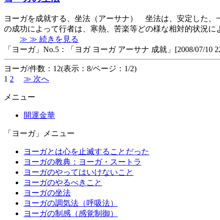
ヨーガを成就する、坐法（アーサナ） 坐法は、安定した、
の成功によって行者は、寒熱、苦楽等どの様な相対的状況に
≫ ≫ 続きを見る
「ヨーガ」No.5：「ヨガ ヨーガ アーサナ 成就」[2008/07/10 22:3
ヨーガ/件数：12(表示：8/ページ：1/2)
1
2
≫ 次へ
メニュー
開運金華
「ヨーガ」メニュー
ヨーガとは心を止滅することだった
ヨーガの教典：ヨーガ・スートラ
ヨーガのやってはいけないこと
ヨーガのやるべきこと
ヨーガの坐法
ヨーガの調気法（呼吸法）
ヨーガの制感（感覚制御）