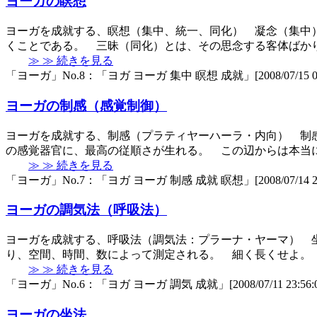
ヨーガの瞑想
ヨーガを成就する、瞑想（集中、統一、同化） 凝念（集中
くことである。 三昧（同化）とは、その思念する客体ばか
≫ ≫ 続きを見る
「ヨーガ」No.8：「ヨガ ヨーガ 集中 瞑想 成就」[2008/07/15 00:
ヨーガの制感（感覚制御）
ヨーガを成就する、制感（プラティヤーハーラ・内向） 制
の感覚器官に、最高の従順さが生れる。 この辺からは本当
≫ ≫ 続きを見る
「ヨーガ」No.7：「ヨガ ヨーガ 制感 成就 瞑想」[2008/07/14 23:
ヨーガの調気法（呼吸法）
ヨーガを成就する、呼吸法（調気法：プラーナ・ヤーマ） 
り、空間、時間、数によって測定される。 細く長くせよ。
≫ ≫ 続きを見る
「ヨーガ」No.6：「ヨガ ヨーガ 調気 成就」[2008/07/11 23:56:0
ヨーガの坐法